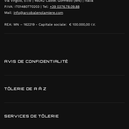
Via Virgilio, 57/b | 46042 Castel Goffredo (MN) | Italia
P.IVA: IT01480770203 | Tel:
+39 0376.78.09.88
Mail:
info@arcobalenolamiere.com
REA: MN – 162219 - Capitale sociale: € 100.000,00 I.V.
AVIS DE CONFIDENTIALITÉ
TÔLERIE DE A À Z
SERVICES DE TÔLERIE